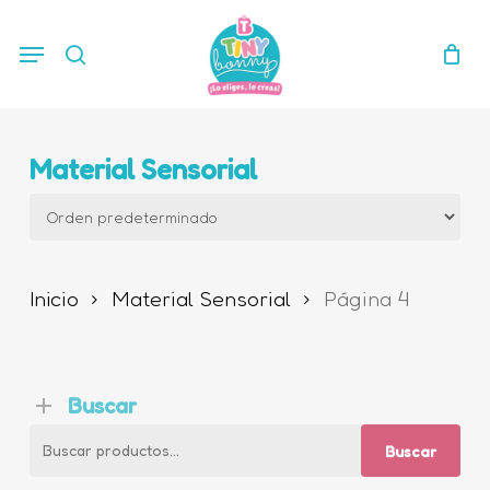
Skip
Menu
search
to
main
content
Material Sensorial
Inicio
Material Sensorial
Página 4
Buscar
Buscar
Buscar
por: