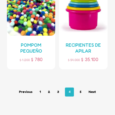
POMPOM
RECIPIENTES DE
PEQUEÑO
APILAR
$
780
$
35.100
$
1.200
$
54.000
4
Previous
1
2
3
5
Next