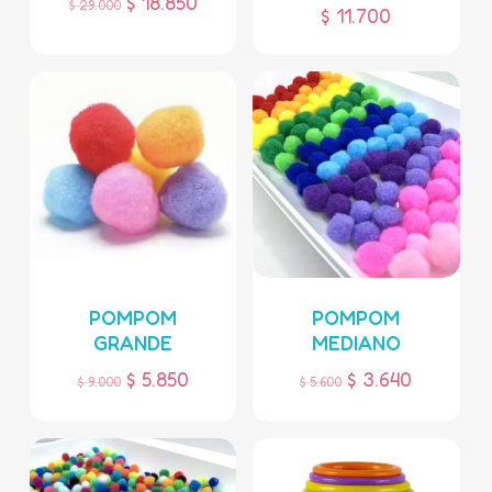
$
18.850
$
29.000
$
11.700
POMPOM
POMPOM
GRANDE
MEDIANO
$
5.850
$
3.640
$
9.000
$
5.600