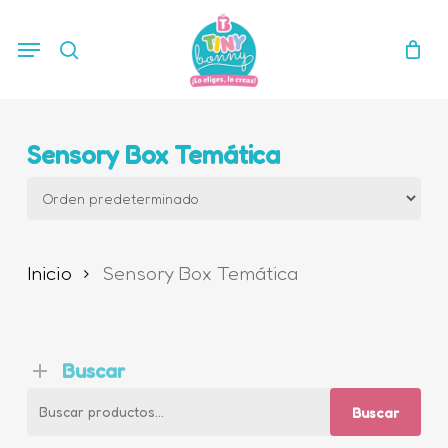
Skip
Menu
search
to
main
content
Sensory Box Temática
Inicio
Sensory Box Temática
Buscar
Buscar
Buscar
por: