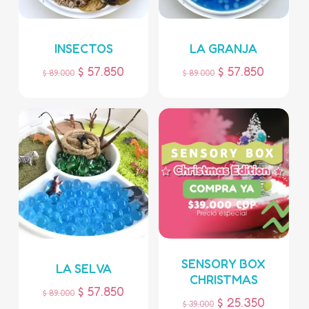
INSECTOS
LA GRANJA
$
57.850
$
57.850
$
89.000
$
89.000
SENSORY BOX
LA SELVA
CHRISTMAS
$
57.850
$
89.000
$
25.350
$
39.000