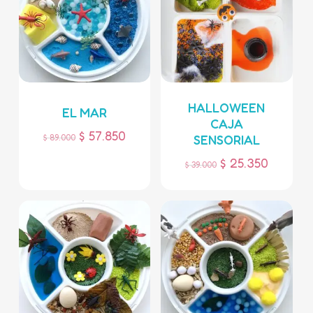
HALLOWEEN
EL MAR
CAJA
$
57.850
$
89.000
SENSORIAL
$
25.350
$
39.000