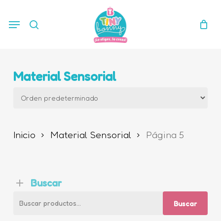
Skip
Menu
search
to
main
content
Material Sensorial
Inicio
Material Sensorial
Página 5
Buscar
Buscar
Buscar
por: