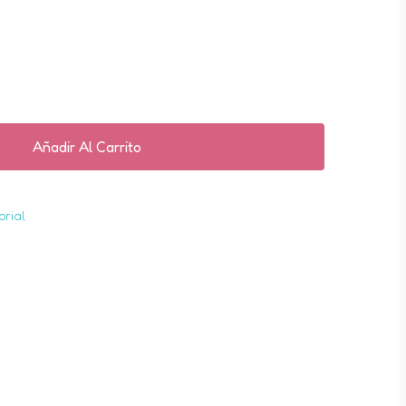
Correo electrónico
*
 correo electrónico y web en este navegador
Añadir Al Carrito
que comente.
orial