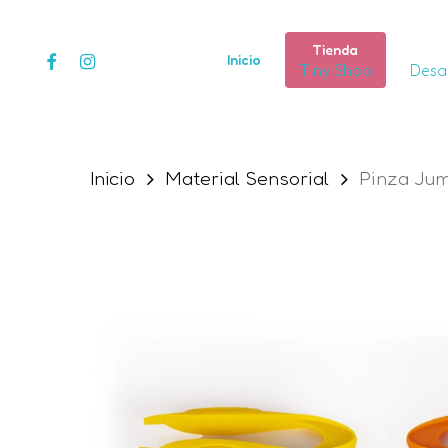
Skip
to
Tienda
facebook
instagram
Inicio
Tiny Shop
Desar
main
content
Inicio
Material Sensorial
Pinza Ju