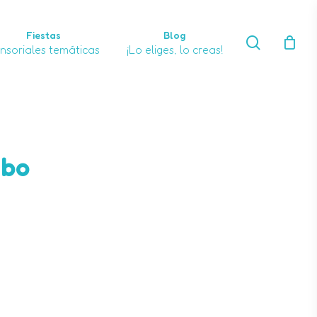
Fiestas
Blog
orar “Pinza Jumbo”
search
nsoriales temáticas
¡Lo eliges, lo creas!
o electrónico no será publicada.
Los campos
marcados con
*
mbo