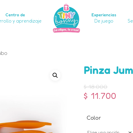
Centro de
Experiencias
Sé el primero en val
rollo y aprendizaje
De juego
Se
Tu dirección de corre
obligatorios están 
mbo
Tu puntuación
*
Pinza Ju
Tu valoración
*
$
18.000
$
11.700
Color