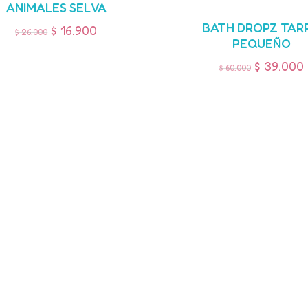
ANIMALES SELVA
BATH DROPZ TAR
$
16.900
$
26.000
PEQUEÑO
$
39.000
$
60.000