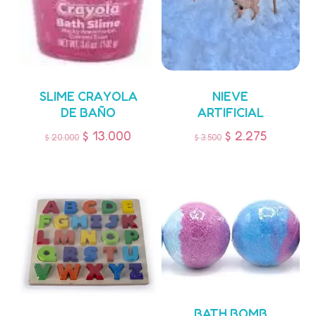
SLIME CRAYOLA
NIEVE
DE BAÑO
ARTIFICIAL
$
13.000
$
2.275
$
20.000
$
3.500
BATH BOMB