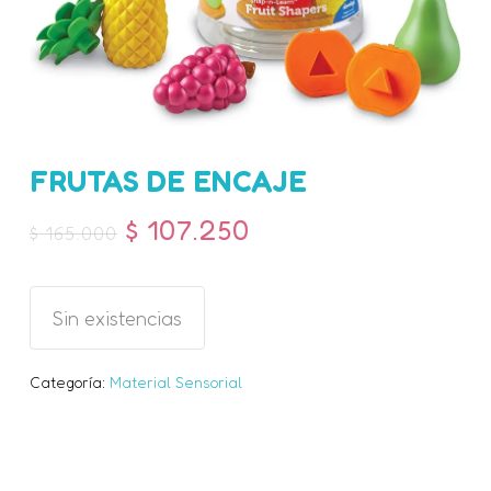
FRUTAS DE ENCAJE
Nombre
*
$
107.250
$
165.000
Correo electrónico
*
Sin existencias
Categoría:
Material Sensorial
Guarda mi nombre, correo
electrónico y web en este