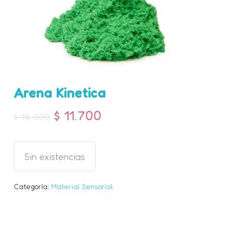
Arena Kinetica
Nombre
*
$
11.700
$
18.000
Correo electrónico
*
Sin existencias
Categoría:
Material Sensorial
Guarda mi nombre, correo
electrónico y web en este