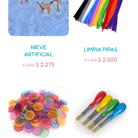
NIEVE
LIMPIA PIPAS
ARTIFICIAL
$
2.600
$
4.000
$
2.275
$
3.500