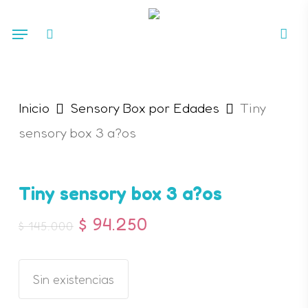
Skip
Menu
search
to
Sé el primero en valorar
“Tiny sensory box 3 a?os”
main
content
Tu dirección de correo
Inicio
Sensory Box por Edades
Tiny
electrónico no será publicada.
sensory box 3 a?os
Los campos obligatorios están
marcados con
*
Tiny sensory box 3 a?os
Tu puntuación
*
$
94.250
$
145.000
Tu valoración
*
Sin existencias