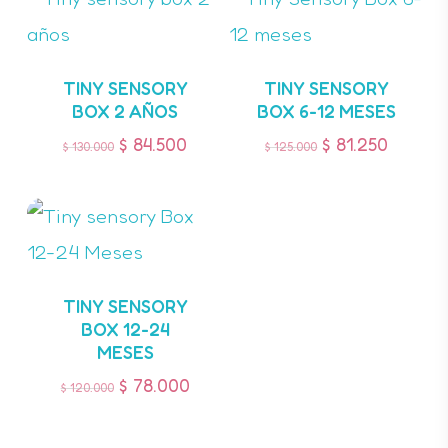
navegador para la próxima vez
que comente.
TINY SENSORY
TINY SENSORY
BOX 2 AÑOS
BOX 6-12 MESES
$
84.500
$
81.250
$
130.000
$
125.000
TINY SENSORY
BOX 12-24
MESES
$
78.000
$
120.000