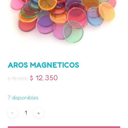
Nombre
*
AROS MAGNETICOS
$
12.350
$
19.000
Correo electrónico
*
7 disponibles
Guarda mi nombre, correo
electrónico y web en este